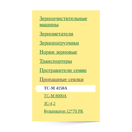
Зерноочистительные
машины
Зернометатели
Зернопогрузчики
Нории зерновые
Транспортеры
Протравители семян
Пропашные сеялки
ТС-М 4150А
ТС-М 8000А
ЗС-4,2
Культиватор 12*70 РК