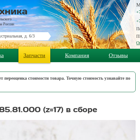
М
хника
+
льского
+
ны России
П
стриальная, д. 6/3
П
О
жа
Запчасти
Компания
Отзывы
дет переоценка стоимости товара. Точную стоимость узнавайте по
5.81.000 (z=17) в сборе