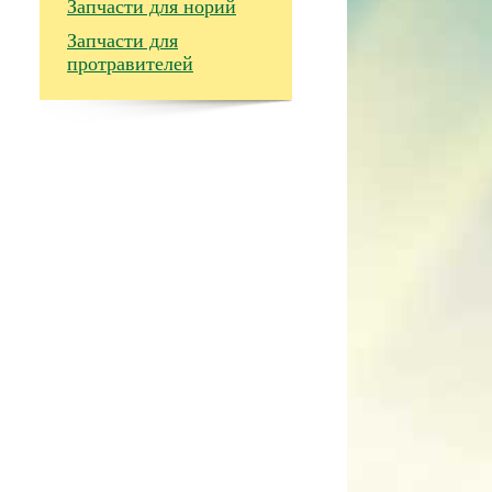
Запчасти для норий
Запчасти для
протравителей