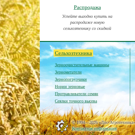
Распродажа
Успейте выгодно купить на
распродаже новую
сельхозтехнику со скидкой
Сельхозтехника
Зерноочистительные машины
Зернометатели
Зернопогрузчики
Нории зерновые
Протравливатели семян
Сеялки точного высева
© 1994—2026 «Дис-Агротехника
Контактная информация