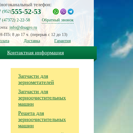
ногоканальный телефон:
555-52-53
7 (952)
7 (47372) 2-22-58
Обратный звонок
очта:
info@disagro.ru
Н-ПТс 8 до 17 ч. (перерыв с 12 до 13)
плата
Доставка
Гарантия
Контактная информация
Запчасти для
зернометателей
Запчасти для
зерноочистительных
машин
Решета для
зерноочистительных
машин