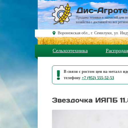
Перейти к основному содержанию
Дис-Агроте
Продажа техники и запчастей для се
хозяйства с доставкой во все регио
Воронежская обл., г. Семилуки, ул. Инду
Сельхозтехника
Распрода
В связи с ростом цен на металл и
телефону
+7 (952) 555-52-53
Звездочка ИЯПБ 11.8