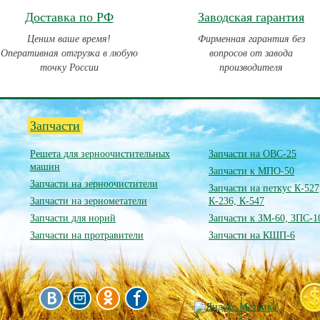
Доставка по РФ
Заводская гарантия
Ценим ваше время!
Фирменная гарантия без
Оперативная отгрузка в любую
вопросов от завода
точку России
производителя
Запчасти
Решета для зерноочистительных
Запчасти на ОВС-25
машин
Запчасти к МПО-50
Запчасти на зерноочистители
Запчасти на петкус К-527
Запчасти на зернометатели
К-236, К-547
Запчасти для норий
Запчасти к ЗМ-60, ЗПС-1
Запчасти на протравители
Запчасти на КШП-6
»