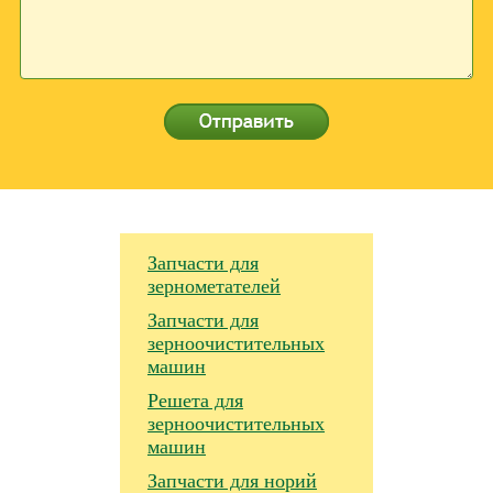
Запчасти для
зернометателей
Запчасти для
зерноочистительных
машин
Решета для
зерноочистительных
машин
Запчасти для норий