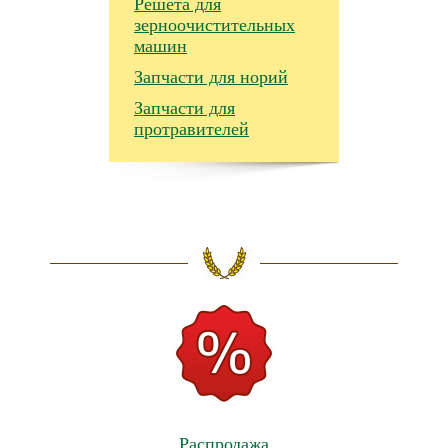
Решета для
зерноочистительных
машин
Запчасти для норий
Запчасти для
протравителей
Распродажа